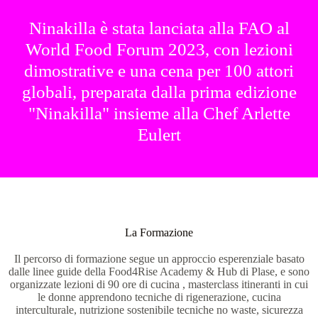
Ninakilla è stata lanciata alla FAO al
World Food Forum 2023, con lezioni
dimostrative e una cena per 100 attori
globali, preparata dalla prima edizione
"Ninakilla" insieme alla Chef Arlette
Eulert
La Formazione
Il percorso di formazione segue un approccio esperenziale basato
dalle linee guide della Food4Rise Academy & Hub di Plase, e sono
organizzate lezioni di 90 ore di cucina , masterclass itineranti in cui
le donne apprendono tecniche di rigenerazione, cucina
interculturale, nutrizione sostenibile tecniche no waste, sicurezza